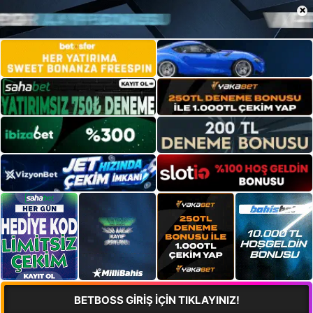
×
BETBOSS GİRİŞ İÇİN TIKLAYINIZ!