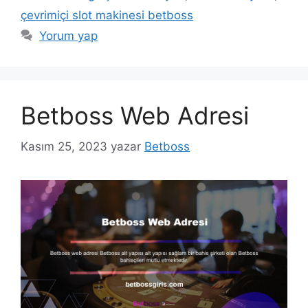
çevrimiçi slot makinesi betboss
Yorum yap
Betboss Web Adresi
Kasım 25, 2023
yazar
Betboss