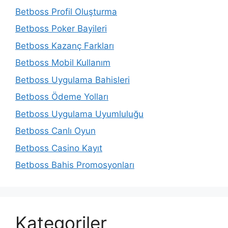
Betboss Profil Oluşturma
Betboss Poker Bayileri
Betboss Kazanç Farkları
Betboss Mobil Kullanım
Betboss Uygulama Bahisleri
Betboss Ödeme Yolları
Betboss Uygulama Uyumluluğu
Betboss Canlı Oyun
Betboss Casino Kayıt
Betboss Bahis Promosyonları
Kategoriler