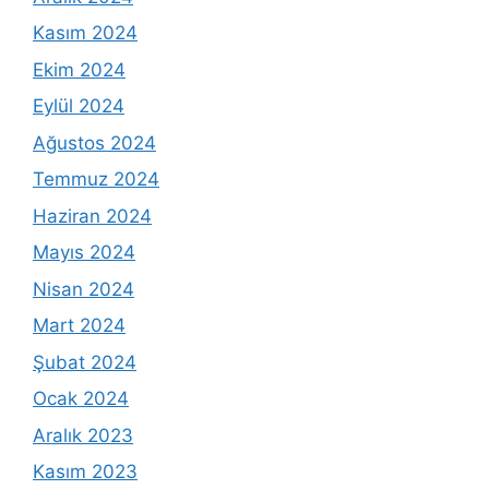
Kasım 2024
Ekim 2024
Eylül 2024
Ağustos 2024
Temmuz 2024
Haziran 2024
Mayıs 2024
Nisan 2024
Mart 2024
Şubat 2024
Ocak 2024
Aralık 2023
Kasım 2023