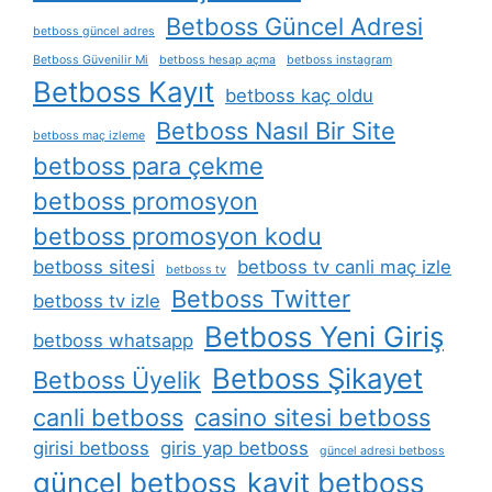
Betboss Güncel Adresi
betboss güncel adres
Betboss Güvenilir Mi
betboss hesap açma
betboss instagram
Betboss Kayıt
betboss kaç oldu
Betboss Nasıl Bir Site
betboss maç izleme
betboss para çekme
betboss promosyon
betboss promosyon kodu
betboss sitesi
betboss tv canli maç izle
betboss tv
Betboss Twitter
betboss tv izle
Betboss Yeni Giriş
betboss whatsapp
Betboss Şikayet
Betboss Üyelik
canli betboss
casino sitesi betboss
girisi betboss
giris yap betboss
güncel adresi betboss
güncel betboss
kayit betboss