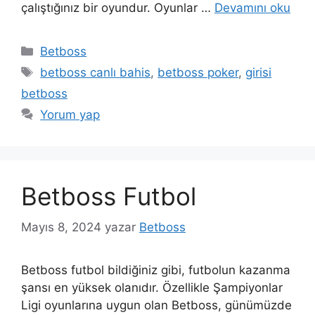
çalıştığınız bir oyundur. Oyunlar …
Devamını oku
Kategoriler
Betboss
Etiketler
betboss canlı bahis
,
betboss poker
,
girisi
betboss
Yorum yap
Betboss Futbol
Mayıs 8, 2024
yazar
Betboss
Betboss futbol bildiğiniz gibi, futbolun kazanma
şansı en yüksek olanıdır. Özellikle Şampiyonlar
Ligi oyunlarına uygun olan Betboss, günümüzde