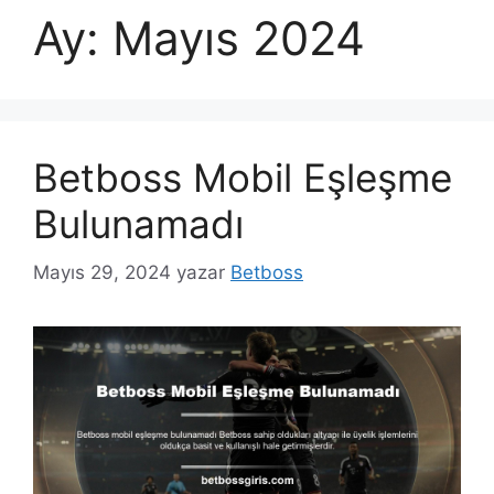
Ay:
Mayıs 2024
Betboss Mobil Eşleşme
Bulunamadı
Mayıs 29, 2024
yazar
Betboss