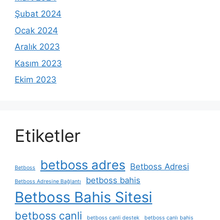
Şubat 2024
Ocak 2024
Aralık 2023
Kasım 2023
Ekim 2023
Etiketler
betboss adres
Betboss Adresi
Betboss
betboss bahis
Betboss Adresine Bağlantı
Betboss Bahis Sitesi
betboss canli
betboss canli destek
betboss canlı bahis