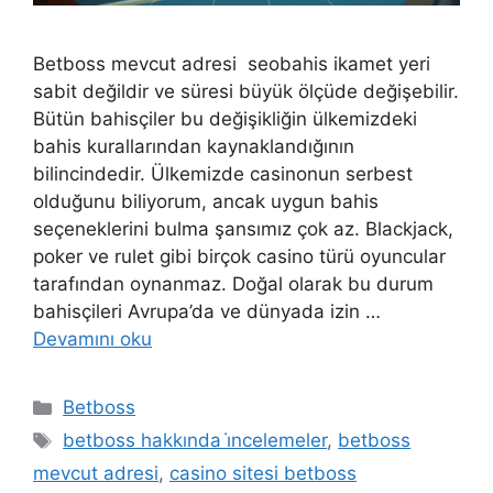
Betboss mevcut adresi seobahis ikamet yeri
sabit değildir ve süresi büyük ölçüde değişebilir.
Bütün bahisçiler bu değişikliğin ülkemizdeki
bahis kurallarından kaynaklandığının
bilincindedir. Ülkemizde casinonun serbest
olduğunu biliyorum, ancak uygun bahis
seçeneklerini bulma şansımız çok az. Blackjack,
poker ve rulet gibi birçok casino türü oyuncular
tarafından oynanmaz. Doğal olarak bu durum
bahisçileri Avrupa’da ve dünyada izin …
Devamını oku
Kategoriler
Betboss
Etiketler
betboss hakkında i̇ncelemeler
,
betboss
mevcut adresi
,
casino sitesi betboss