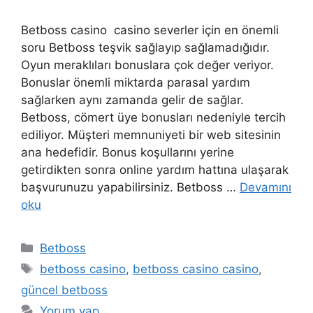
Betboss casino casino severler için en önemli
soru Betboss teşvik sağlayıp sağlamadığıdır.
Oyun meraklıları bonuslara çok değer veriyor.
Bonuslar önemli miktarda parasal yardım
sağlarken aynı zamanda gelir de sağlar.
Betboss, cömert üye bonusları nedeniyle tercih
ediliyor. Müşteri memnuniyeti bir web sitesinin
ana hedefidir. Bonus koşullarını yerine
getirdikten sonra online yardım hattına ulaşarak
başvurunuzu yapabilirsiniz. Betboss …
Devamını
oku
Kategoriler
Betboss
Etiketler
betboss casino
,
betboss casino casino
,
güncel betboss
Yorum yap