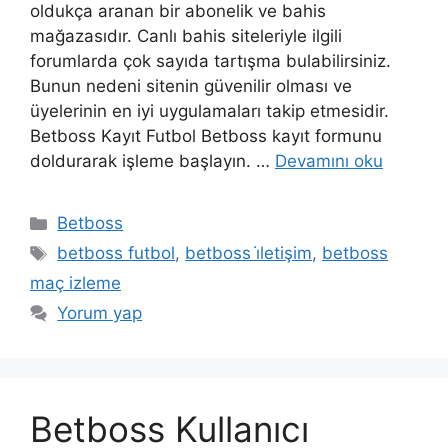
oldukça aranan bir abonelik ve bahis
mağazasıdır. Canlı bahis siteleriyle ilgili
forumlarda çok sayıda tartışma bulabilirsiniz.
Bunun nedeni sitenin güvenilir olması ve
üyelerinin en iyi uygulamaları takip etmesidir.
Betboss Kayıt Futbol Betboss kayıt formunu
doldurarak işleme başlayın. …
Devamını oku
Kategoriler
Betboss
Etiketler
betboss futbol
,
betboss i̇letişim
,
betboss
maç izleme
Yorum yap
Betboss Kullanıcı