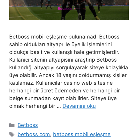
Betboss mobil eşleşme bulunamadı Betboss
sahip oldukları altyapı ile üyelik işlemlerini
oldukça basit ve kullanışlı hale getirmişlerdir.
Kullanıcı sitenin altyapısını araştırıp Betboss
kullandığı altyapıyı sorgulayarak siteye kolaylıkla
üye olabilir. Ancak 18 yaşını doldurmamış kişiler
katılamaz. Kullanıcılar casino web sitesine
herhangi bir ücret ödemeden ve herhangi bir
belge sunmadan kayıt olabilirler. Siteye üye
olmak herhangi bir …
Devamını oku
Kategoriler
Betboss
Etiketler
betboss com
,
betboss mobil eşleşme