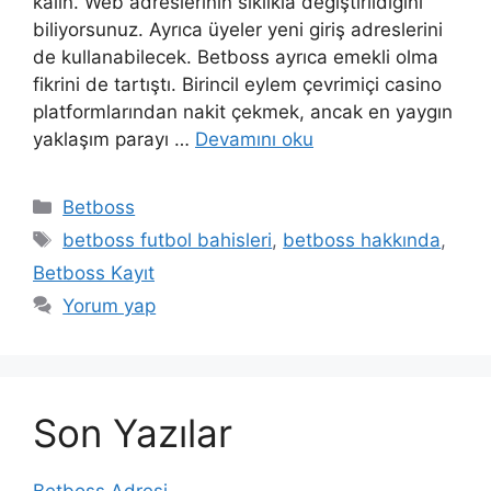
kalın. Web adreslerinin sıklıkla değiştirildiğini
biliyorsunuz. Ayrıca üyeler yeni giriş adreslerini
de kullanabilecek. Betboss ayrıca emekli olma
fikrini de tartıştı. Birincil eylem çevrimiçi casino
platformlarından nakit çekmek, ancak en yaygın
yaklaşım parayı …
Devamını oku
Kategoriler
Betboss
Etiketler
betboss futbol bahisleri
,
betboss hakkında
,
Betboss Kayıt
Yorum yap
Son Yazılar
Betboss Adresi