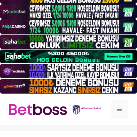
İçeriğe
atla
Menü