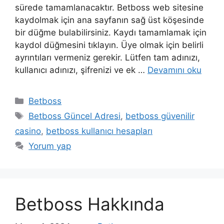
sürede tamamlanacaktır. Betboss web sitesine
kaydolmak için ana sayfanın sağ üst köşesinde
bir düğme bulabilirsiniz. Kaydı tamamlamak için
kaydol düğmesini tıklayın. Üye olmak için belirli
ayrıntıları vermeniz gerekir. Lütfen tam adınızı,
kullanıcı adınızı, şifrenizi ve ek …
Devamını oku
Kategoriler
Betboss
Etiketler
Betboss Güncel Adresi
,
betboss güvenilir
casino
,
betboss kullanıcı hesapları
Yorum yap
Betboss Hakkında