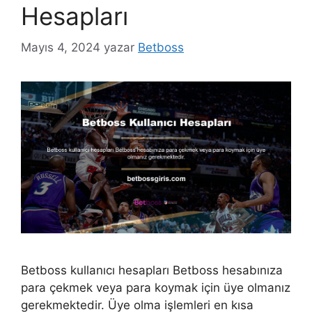
Hesapları
Mayıs 4, 2024
yazar
Betboss
Betboss kullanıcı hesapları Betboss hesabınıza
para çekmek veya para koymak için üye olmanız
gerekmektedir. Üye olma işlemleri en kısa