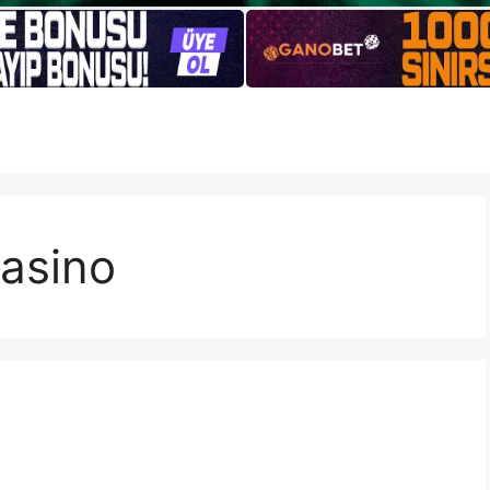
casino