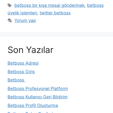
Etiketler
betboss bir kısa mesaj göndermek
,
betboss
üyelik i̇şlemleri
,
twitter betboss
Yorum yap
Son Yazılar
Betboss Adresi
Betboss Giriş
Betboss
Betboss Profesyonel Platform
Betboss Kullanıcı Geri Bildirim
Betboss Profil Oluşturma