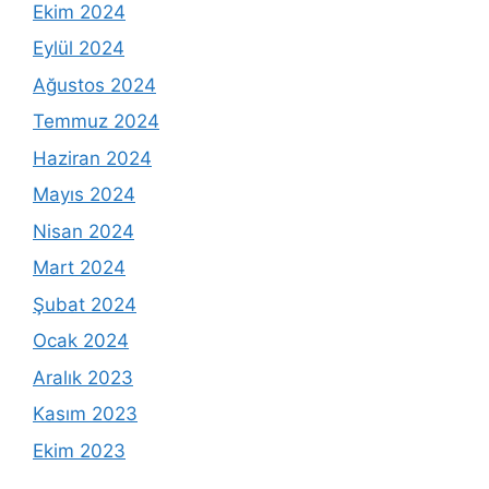
Ekim 2024
Eylül 2024
Ağustos 2024
Temmuz 2024
Haziran 2024
Mayıs 2024
Nisan 2024
Mart 2024
Şubat 2024
Ocak 2024
Aralık 2023
Kasım 2023
Ekim 2023