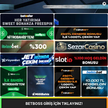
×
BETBOSS GİRİŞ İÇİN TIKLAYINIZ!