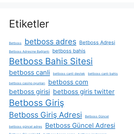
Etiketler
betboss adres
Betboss Adresi
Betboss
betboss bahis
Betboss Adresine Bağlantı
Betboss Bahis Sitesi
betboss canli
betboss canli destek
betboss canlı bahis
betboss com
betboss casino oyunları
betboss girisi
betboss giris twitter
Betboss Giriş
Betboss Giriş Adresi
Betboss Güncel
Betboss Güncel Adresi
betboss güncel adres