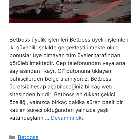
Betboss üyelik işlemleri Betboss üyelik işlemleri
iki güvenilir şekilde gerçekleştirilmekte olup,
bonuslar üye olmayan tüm üyeler tarafından
görülebilmektedir. Cep telefonundan veya ana
sayfasından “Kayıt Ol” butonuna tıklayan
bahisçilerden belge alamıyoruz. Betboss,
ücretsiz hesap açabileceğiniz birkaç web
sitesinden biridir. Betboss en dikkat çekici
özelliği, yalnızca birkaç dakika süren basit bir
katılım süreci olduğundan yalnızca yaşlı
vatandaşların …
Devamını oku
Kategoriler
Betboss