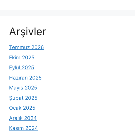
Arşivler
Temmuz 2026
Ekim 2025
Eylül 2025
Haziran 2025
Mayıs 2025
Şubat 2025
Ocak 2025
Aralık 2024
Kasım 2024