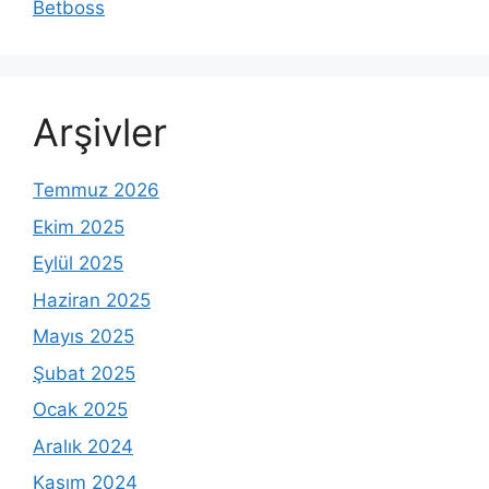
Betboss
Arşivler
Temmuz 2026
Ekim 2025
Eylül 2025
Haziran 2025
Mayıs 2025
Şubat 2025
Ocak 2025
Aralık 2024
Kasım 2024