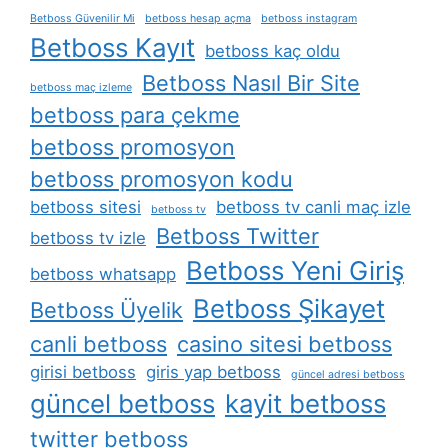
Betboss Güvenilir Mi
betboss hesap açma
betboss instagram
Betboss Kayıt
betboss kaç oldu
Betboss Nasıl Bir Site
betboss maç izleme
betboss para çekme
betboss promosyon
betboss promosyon kodu
betboss sitesi
betboss tv canli maç izle
betboss tv
Betboss Twitter
betboss tv izle
Betboss Yeni Giriş
betboss whatsapp
Betboss Şikayet
Betboss Üyelik
canli betboss
casino sitesi betboss
girisi betboss
giris yap betboss
güncel adresi betboss
güncel betboss
kayit betboss
twitter betboss