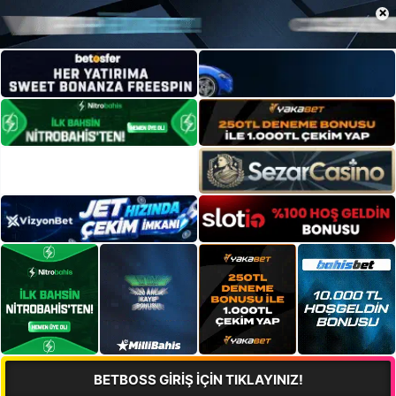
×
BETBOSS GİRİŞ İÇİN TIKLAYINIZ!