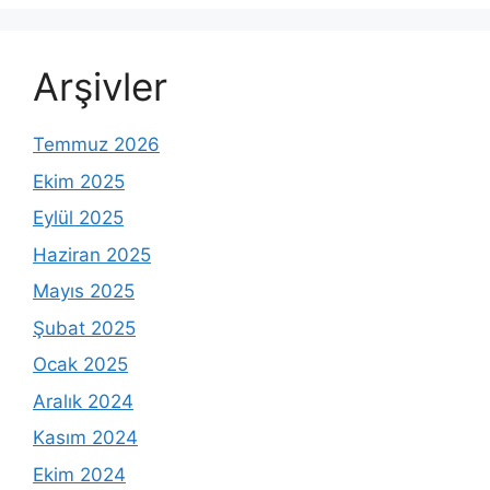
Arşivler
Temmuz 2026
Ekim 2025
Eylül 2025
Haziran 2025
Mayıs 2025
Şubat 2025
Ocak 2025
Aralık 2024
Kasım 2024
Ekim 2024