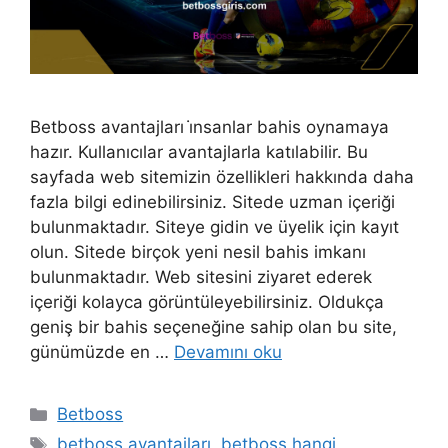
Betboss avantajları i̇nsanlar bahis oynamaya
hazır. Kullanıcılar avantajlarla katılabilir. Bu
sayfada web sitemizin özellikleri hakkında daha
fazla bilgi edinebilirsiniz. Sitede uzman içeriği
bulunmaktadır. Siteye gidin ve üyelik için kayıt
olun. Sitede birçok yeni nesil bahis imkanı
bulunmaktadır. Web sitesini ziyaret ederek
içeriği kolayca görüntüleyebilirsiniz. Oldukça
geniş bir bahis seçeneğine sahip olan bu site,
günümüzde en …
Devamını oku
Kategoriler
Betboss
Etiketler
betboss avantajları
,
betboss hangi