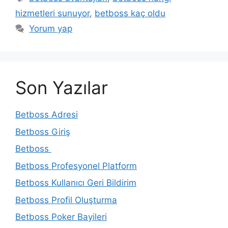
hizmetleri sunuyor
,
betboss kaç oldu
Yorum yap
Son Yazılar
Betboss Adresi
Betboss Giriş
Betboss
Betboss Profesyonel Platform
Betboss Kullanıcı Geri Bildirim
Betboss Profil Oluşturma
Betboss Poker Bayileri