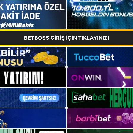
BETBOSS GİRİŞ İÇİN TIKLAYINIZ!