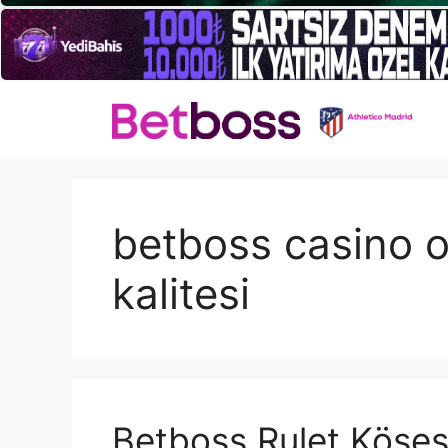
İçeriğe
atla
betboss casino o
kalitesi
Betboss Rulet Köşes