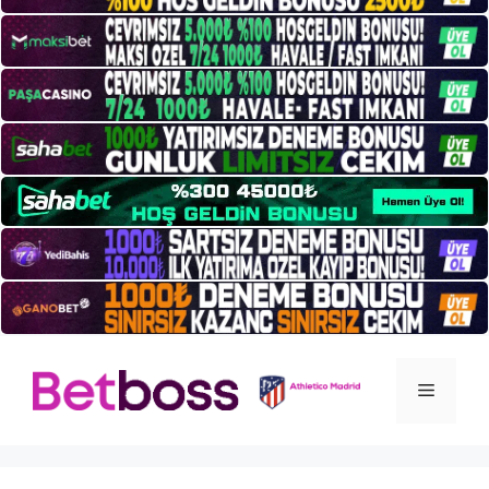
İçeriğe
atla
Menü