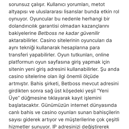
sorunsuz çalışır. Kullanıcı yorumları, metot
altyapısı ve uluslararası lisanslar bunda etkin rol
oynuyor. Oyuncular bu nedenle herhangi bir
dolandırıcılık garantisi olmadan kazançlarını
bakiyelerine
Betboss ne kadar güvenilir
aktarabilirler. Casino sitelerinin oyuncuları da
aynı tekniği kullanarak hesaplarına para
transferi yapabilirler. Oyun tutkunları, online
platformun oyun sayfasına giriş yapmak için
sitenin yeni giriş adresini kullanabilirler. Şu anda
casino sitelerine olan ilgi önemli ölçüde
artmıştır. Bahis şirketi, Betboss mevcut adresini
girdikten sonra sağ üst köşedeki yeşil “Yeni
Üye” düğmesine tıklayarak kayıt işlemini
başlatacaktır. Günümüzün internet dünyasında
canlı bahis ve casino oyunları sunan bahisçilerin
sayısı giderek artıyor ve müşterilerine çok çeşitli
hizmetler sunuyor. IP adresinizi değiştirerek