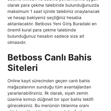
olarak para çekme talebinde bulunduğunuzda
maksimum 1 saat içinde talebiniz onaylanacak
ve hesap bakiyeniz seçtiğiniz hesaba
aktarılacaktır. Betboss Yeni Giriş Buradaki en
önemli kural para çekme talebinde
bulunduğunuz hesabın sadece size ait
olmasıdır.
Betboss Canlı Bahis
Siteleri
Online kayıt sürecinden geçen canlı bahis
mağazalarının sunduğu tüm avantajlardan
yararlanabilirsiniz. İlk olarak, siyah zemin
üzerine kırmızı düğmeli bir spor bahis teklifi
göreceksiniz. Bu menünün tıklanma oranı