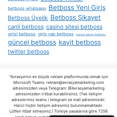
Betboss Yeni Giriş
betboss whatsapp
Betboss Şikayet
Betboss Üyelik
canli betboss
casino sitesi betboss
girisi betboss
giris yap betboss
güncel adresi betboss
güncel betboss
kayit betboss
twitter betboss
"Avrasya'nın en büyük reklam platformunda olmak için
Microsoft Teams:
reklam@avrasyamarketing.com
adresimizden veya Telegram: @Avrasyamarketing
adresimizden irtibat kurabilirsiniz. (Tek iletişim
adreslerimiz teams / telegram ve mail adresimizdir.
Harici hiçbir iletişim adresimiz bulunmamaktadır.
Lütfen itibar etmeyiniz.) Türkiye yasalarına göre 7258
sayılı kanun uyarınca yasa dışı bahis oynamanın