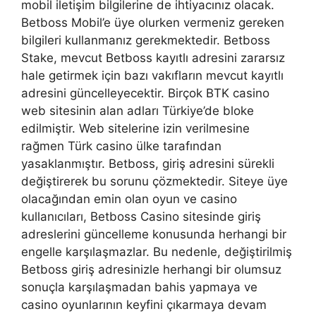
mobil iletişim bilgilerine de ihtiyacınız olacak.
Betboss Mobil’e üye olurken vermeniz gereken
bilgileri kullanmanız gerekmektedir. Betboss
Stake, mevcut Betboss kayıtlı adresini zararsız
hale getirmek için bazı vakıfların mevcut kayıtlı
adresini güncelleyecektir. Birçok BTK casino
web sitesinin alan adları Türkiye’de bloke
edilmiştir. Web sitelerine izin verilmesine
rağmen Türk casino ülke tarafından
yasaklanmıştır. Betboss, giriş adresini sürekli
değiştirerek bu sorunu çözmektedir. Siteye üye
olacağından emin olan oyun ve casino
kullanıcıları, Betboss Casino sitesinde giriş
adreslerini güncelleme konusunda herhangi bir
engelle karşılaşmazlar. Bu nedenle, değiştirilmiş
Betboss giriş adresinizle herhangi bir olumsuz
sonuçla karşılaşmadan bahis yapmaya ve
casino oyunlarının keyfini çıkarmaya devam