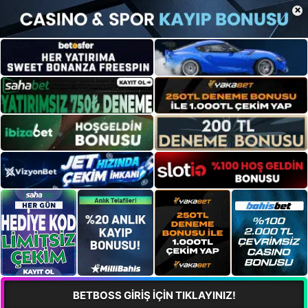
×
BETBOSS GİRİŞ İÇİN TIKLAYINIZ!