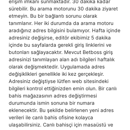
erişim imkanı sunmaktadır. 30 dakika kadar
sürebilir. Bu arama motorunu 30 dakika ziyaret
etmeyin. Bu bir bağlantı sorunu olarak
tanımlanır. Her iki durumda da arama motoru
aradığınız adres bilgisini bulamıyor. Hafta içinde
adresiniz değişirse, editör ekibimiz 5 dakika
içinde bu sayfalarda gerekli giriş linklerini ve
butonları sağlayacaktır. Mevcut Betboss giriş
adresinizi tanımlayan alan adı bilgileri haftalık
olarak değişmektedir. Uygulamada adres
değişiklikleri genellikle iki kez gerçekleşir.
Adresiniz değiştiyse lütfen web sitesindeki
bilgileri kontrol ettiğinizden emin olun. Bir canlı
bahis mağazasının adres değiştirmesi
durumunda ismin sonuna bir numara
eklenecektir. Bu şekilde belirlenen yeni adres
verileri ile canlı bahis ofisine kolayca
ulaşabilirsiniz. Canlı bahisçi için masaüstü ve