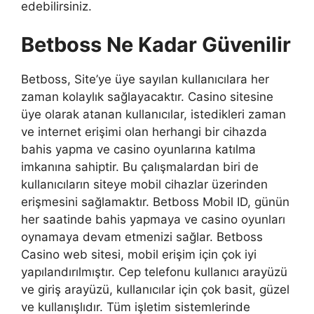
edebilirsiniz.
Betboss Ne Kadar Güvenilir
Betboss, Site’ye üye sayılan kullanıcılara her
zaman kolaylık sağlayacaktır. Casino sitesine
üye olarak atanan kullanıcılar, istedikleri zaman
ve internet erişimi olan herhangi bir cihazda
bahis yapma ve casino oyunlarına katılma
imkanına sahiptir. Bu çalışmalardan biri de
kullanıcıların siteye mobil cihazlar üzerinden
erişmesini sağlamaktır. Betboss Mobil ID, günün
her saatinde bahis yapmaya ve casino oyunları
oynamaya devam etmenizi sağlar. Betboss
Casino web sitesi, mobil erişim için çok iyi
yapılandırılmıştır. Cep telefonu kullanıcı arayüzü
ve giriş arayüzü, kullanıcılar için çok basit, güzel
ve kullanışlıdır. Tüm işletim sistemlerinde