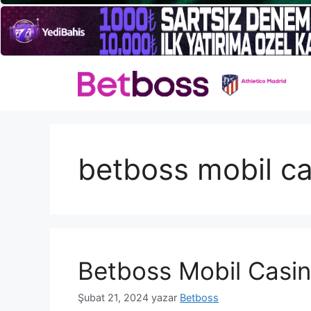
İçeriğe
atla
betboss mobil cas
Betboss Mobil Casino
Şubat 21, 2024
yazar
Betboss