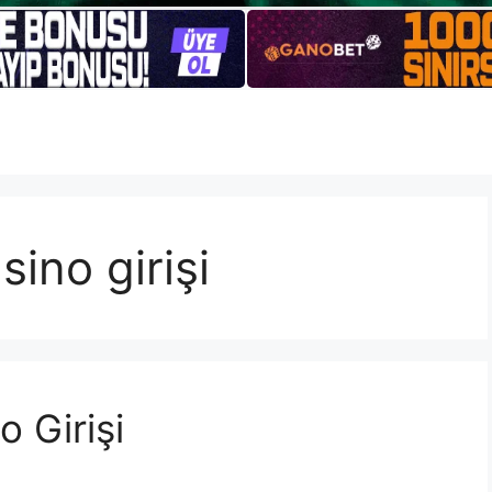
ino girişi
 Girişi