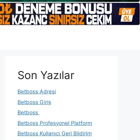
Son Yazılar
Betboss Adresi
Betboss Giriş
Betboss
Betboss Profesyonel Platform
Betboss Kullanıcı Geri Bildirim