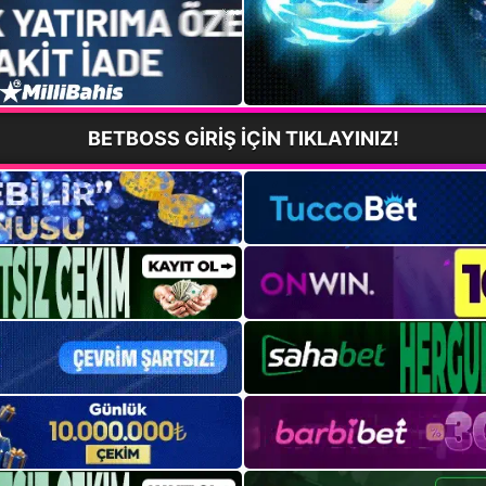
BETBOSS GİRİŞ İÇİN TIKLAYINIZ!