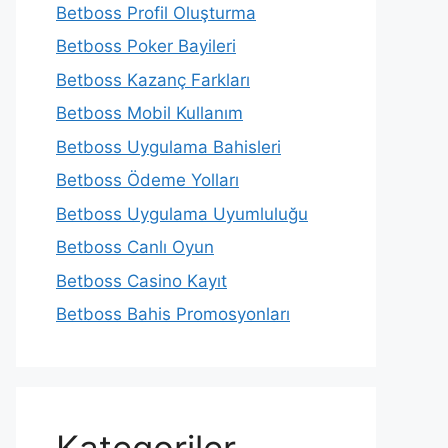
Betboss Profil Oluşturma
Betboss Poker Bayileri
Betboss Kazanç Farkları
Betboss Mobil Kullanım
Betboss Uygulama Bahisleri
Betboss Ödeme Yolları
Betboss Uygulama Uyumluluğu
Betboss Canlı Oyun
Betboss Casino Kayıt
Betboss Bahis Promosyonları