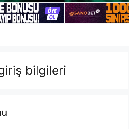
riş bilgileri
nu