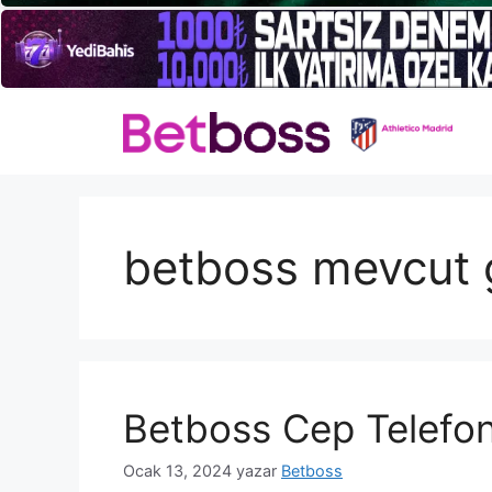
İçeriğe
atla
betboss mevcut gi
Betboss Cep Telefo
Ocak 13, 2024
yazar
Betboss