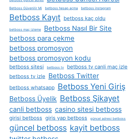
betboss güncel adres
Betboss Güvenilir Mi
betboss hesap açma
betboss instagram
Betboss Kayıt
betboss kaç oldu
Betboss Nasıl Bir Site
betboss maç izleme
betboss para çekme
betboss promosyon
betboss promosyon kodu
betboss sitesi
betboss tv canli maç izle
betboss tv
Betboss Twitter
betboss tv izle
Betboss Yeni Giriş
betboss whatsapp
Betboss Şikayet
Betboss Üyelik
canli betboss
casino sitesi betboss
girisi betboss
giris yap betboss
güncel adresi betboss
güncel betboss
kayit betboss
twitter betboss