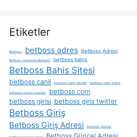
Etiketler
betboss adres
Betboss Adresi
Betboss
betboss bahis
Betboss Adresine Bağlantı
Betboss Bahis Sitesi
betboss canli
betboss canli destek
betboss canlı bahis
betboss com
betboss casino oyunları
betboss girisi
betboss giris twitter
Betboss Giriş
Betboss Giriş Adresi
Betboss Güncel
Betboss Güncel Adresi