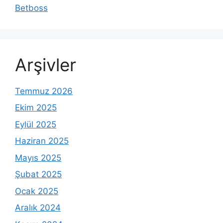
Betboss
Arşivler
Temmuz 2026
Ekim 2025
Eylül 2025
Haziran 2025
Mayıs 2025
Şubat 2025
Ocak 2025
Aralık 2024