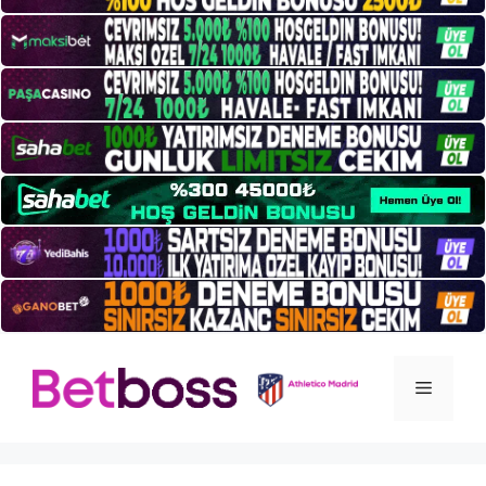
İçeriğe
atla
Menü