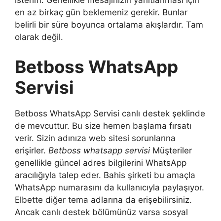
isterim. Genellikle mesajınızın yanıtlanması için
en az birkaç gün beklemeniz gerekir. Bunlar
belirli bir süre boyunca ortalama akışlardır. Tam
olarak değil.
Betboss WhatsApp
Servisi
Betboss WhatsApp Servisi canlı destek şeklinde
de mevcuttur. Bu size hemen başlama fırsatı
verir. Sizin adınıza web sitesi sorunlarına
erişirler.
Betboss whatsapp servisi
Müşteriler
genellikle güncel adres bilgilerini WhatsApp
aracılığıyla talep eder. Bahis şirketi bu amaçla
WhatsApp numarasını da kullanıcıyla paylaşıyor.
Elbette diğer tema adlarına da erişebilirsiniz.
Ancak canlı destek bölümünüz varsa sosyal