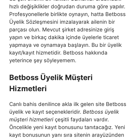
hızlı değişiklikler doğrudan duruma göre yapılır.
Profesyonellerle birlikte oynayın, hatta Betboss
Üyelik Sözleşmesini imzalayarak ailenin bir
parçası olun. Mevcut şirket adresinize giriş
yapın ve birkaç dakika içinde üyelerle ticaret
yapmaya ve oynamaya başlayın. Bu bir üyelik
kayıt/kayıt hizmetidir. Betboss hakkında
yeterince şey söyleyemem.
Betboss Üyelik Müşteri
Hizmetleri
Canlı bahis denilince akla ilk gelen site Betboss
üyelik ve kayıt seçenekleridir.
Betboss üyelik
müşteri hizmetleri
çeşitli faydaları vardır.
Öncelikle yeni kayıt bonusunu tanıtacağız. Yeni
kayıt bonusunun yanı sıra sitenin arayüzünden