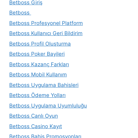
Betboss Giriş
Betboss
Betboss Profesyonel Platform
Betboss Kullanıcı Geri Bildirim
Betboss Profil Oluşturma
Betboss Poker Bayileri
Betboss Kazanç Farkları
Betboss Mobil Kullanım
Betboss Uygulama Bahisleri
Betboss Ödeme Yolları
Betboss Uygulama Uyumluluğu
Betboss Canlı Oyun
Betboss Casino Kayıt
Betboss Bahis Promosyonları