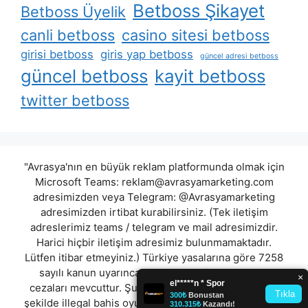
Betboss Şikayet
Betboss Üyelik
canli betboss
casino sitesi betboss
girisi betboss
giris yap betboss
güncel adresi betboss
güncel betboss
kayit betboss
twitter betboss
"Avrasya'nın en büyük reklam platformunda olmak için
Microsoft Teams:
reklam@avrasyamarketing.com
adresimizden veya Telegram: @Avrasyamarketing
adresimizden irtibat kurabilirsiniz. (Tek iletişim
adreslerimiz teams / telegram ve mail adresimizdir.
Harici hiçbir iletişim adresimiz bulunmamaktadır.
Lütfen itibar etmeyiniz.) Türkiye yasalarına göre 7258
sayılı kanun uyarınca yasa dışı bahis oynamanın
cezaları mevcuttur. Şu an bulunduğunuz site hiç bir
şekilde illegal bahis oyunları oynatmıyor ve oynamaya