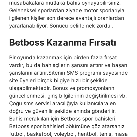
müsabakalara mutlaka bahis oynayabilirsiniz.
Geleneksel sporlardan ziyade motor sporlarıyla
ilgilenen kişiler son derece avantajlı oranlardan
yararlanabiliyor. Sonucu belirlemek zordur.
Betboss Kazanma Fırsatı
Bir oyunda kazanmak için birden fazla fırsat
vardır, bu da bahisçilerin şansını artırır ve başarı
şanslarını artırır.Sitenin SMS programı sayesinde
site üyeleri birçok bilgiye hızlı bir şekilde
ulaşabilmektedir. Bonus ve promosyonların
güncellenmesi, giriş bilgilerinin değiştirilmesi vb.
Çoğu sms servisi aracılığıyla kullanıcılara en
doğru ve güvenilir şekilde anında gönderilir.
Bahis meraklıları için Betboss spor bahisleri,
Betboss spor bahisleri bölümüne göz atarsanız
futbol, ​​basketbol, ​​voleybol, hentbol, ​​tenis, masa