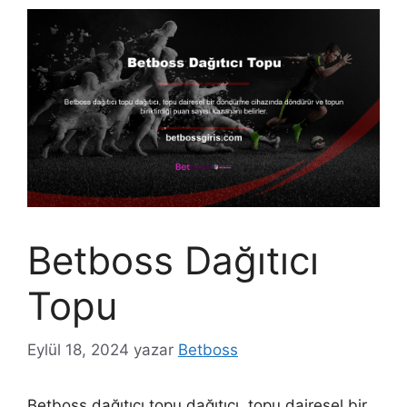
Betboss Dağıtıcı
Topu
Eylül 18, 2024
yazar
Betboss
Betboss dağıtıcı topu dağıtıcı, topu dairesel bir