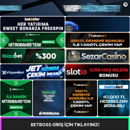
×
BETBOSS GİRİŞ İÇİN TIKLAYINIZ!