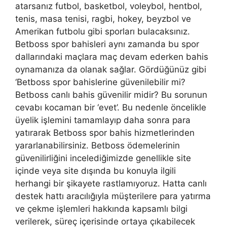
atarsanız futbol, ​​basketbol, ​​voleybol, hentbol, ​​
tenis, masa tenisi, ragbi, hokey, beyzbol ve
Amerikan futbolu gibi sporları bulacaksınız.
Betboss spor bahisleri aynı zamanda bu spor
dallarındaki maçlara maç devam ederken bahis
oynamanıza da olanak sağlar. Gördüğünüz gibi
‘Betboss spor bahislerine güvenilebilir mi?
Betboss canlı bahis güvenilir midir? Bu sorunun
cevabı kocaman bir ‘evet’. Bu nedenle öncelikle
üyelik işlemini tamamlayıp daha sonra para
yatırarak Betboss spor bahis hizmetlerinden
yararlanabilirsiniz. Betboss ödemelerinin
güvenilirliğini incelediğimizde genellikle site
içinde veya site dışında bu konuyla ilgili
herhangi bir şikayete rastlamıyoruz. Hatta canlı
destek hattı aracılığıyla müşterilere para yatırma
ve çekme işlemleri hakkında kapsamlı bilgi
verilerek, süreç içerisinde ortaya çıkabilecek