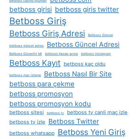
betboss casino oyunları
betboss girisi
betboss giris twitter
Betboss Giriş
Betboss Giriş Adresi
Betboss Güncel
Betboss Güncel Adresi
betboss güncel adres
Betboss Güvenilir Mi
betboss hesap açma
betboss instagram
Betboss Kayıt
betboss kaç oldu
Betboss Nasıl Bir Site
betboss maç izleme
betboss para çekme
betboss promosyon
betboss promosyon kodu
betboss sitesi
betboss tv canli maç izle
betboss tv
Betboss Twitter
betboss tv izle
Betboss Yeni Giriş
betboss whatsapp