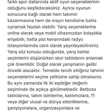
farklı spor dallarında aktif oyun seçeneklerinin
olduğunu keşfedeceksiniz. Ayrıca oyunun
sonucuna bağlı olarak hem takımın
kazanmasına hem de maçın kendisine bahis
oynamak faydalı olabilir. Yarış seçeneklerine
online olarak veya mobil cihazınızdan kolaylıkla
erişebilir, hatta pist kenarındaki radyo
istasyonlarında canlı olarak yayınlayabilirsiniz.
Yarış söz konusu olduğunda, yarış bahisi
seçimlerini düşünürken skor tablolarını anlamak
çok önemlidir. Doğal olarak yarışmanın galibi
öncelik alacaktır. Temelde tercih ettiğiniz tahmin
seçeneklerini seçme yetkisine sahip olmalısınız.
Bu aynı zamanda ilk iki eşdeğer değerin
seçiminde de açıkça görülmektedir. Betboss
tablolarına, takım isimlerine, katılımcılara, f1
veya diğer ulusal ve dünya etkinliklerine,
şampiyonalara, organizasyonlara ve